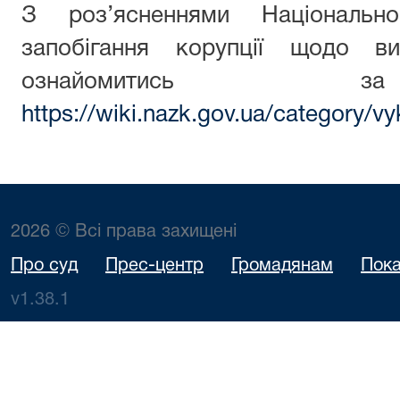
З роз’ясненнями Національн
запобігання корупції щодо ви
ознайомитись з
https://wiki.nazk.gov.ua/category/vy
2026 © Всі права захищені
Про суд
Прес-центр
Громадянам
Пока
v1.38.1