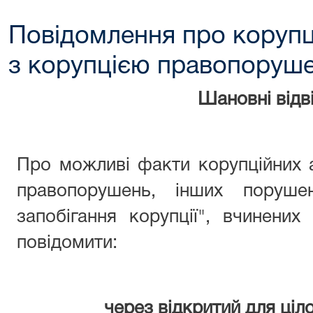
Повідомлення про корупц
з корупцією правопоруш
Шановні відві
Про можливі факти корупційних 
правопорушень, інших поруше
запобігання корупції", вчинени
повідомити:
через відкритий для ціл