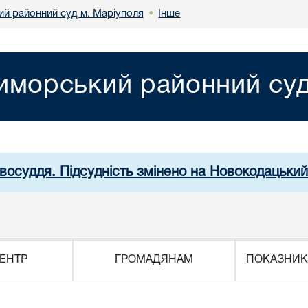
й районний суд м. Маріуполя
Інше
•
иморський районний суд
авосуддя. Підсудність змінено на Новокодацький
ЕНТР
ГРОМАДЯНАМ
ПОКАЗНИК