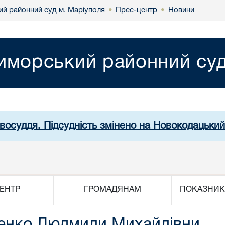
й районний суд м. Маріуполя
Прес-центр
Новини
•
•
иморський районний суд
авосуддя. Підсудність змінено на Новокодацький
ЕНТР
ГРОМАДЯНАМ
ПОКАЗНИК
енко Людмили Михайлівни