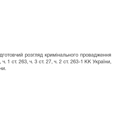
вні
ідготовчий розгляд кримінального провадження
, ч. 1 ст. 263, ч. 3 ст. 27, ч. 2 ст. 263-1 КК України,
їни.