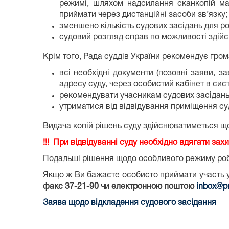
режимі, шляхом надсилання сканкопій мат
приймати через дистанційні засоби зв’язку;
зменшено кількість судових засідань для р
судовий розгляд справ по можливості здійс
Крім того, Рада суддів України рекомендує гро
всі необхідні документи (позовні заяви, з
адресу суду, через особистий кабінет в сис
рекомендувати учасникам судових засідань п
утриматися від відвідування приміщення суд
Видача копій рішень суду здійснюватиметься щов
!!! При відвідуванні суду необхідно вдягати захи
Подальші рішення щодо особливого режиму робот
Якщо ж Ви бажаєте особисто приймати участь у
факс 37-21-90 чи електронною поштою
inbox@pr
Заява щодо відкладення судового засідання