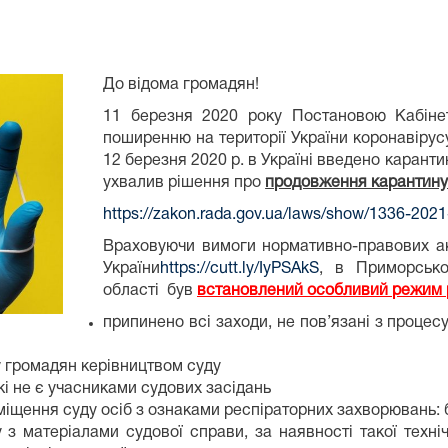
До відома громадян!
11 березня 2020 року Постановою Кабіне
поширенню на території України коронавірусу
12 березня 2020 р. в Україні введено каранти
ухвалив рішення про
продовження карантину 
https://zakon.rada.gov.ua/laws/show/1336-202
Враховуючи вимоги нормативно-правових акт
України
https://cutt.ly/IyPSAkS
, в Приморсько
області був
встановлений особливий режим 
припинено всі заходи, не пов’язані з процесу
 громадян керівництвом суду
кі не є учасниками судових засідань
міщення суду осіб з ознаками респіраторних захворювань: б
з матеріалами судової справи, за наявності такої техні