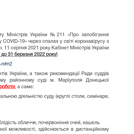
ту Міністрів України №211 «Про запобігання
 COVID-19» через спалах у світі коронавірусу з
н. 11 серпня 2021 року Кабінет Міністрів України
до 31 березня 2022 року!
1-п#n2
ів України, а також рекомендації Ради суддів
му районному суді м. Маріуполя Донецької
роботи
, а саме:
альною діяльністю суду (круглі столи, семінари,
лідість обличчя, почервоніння очей, кашель
чної можливості, здійснюється в дистанційному