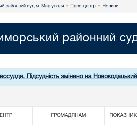
й районний суд м. Маріуполя
Прес-центр
Новини
•
•
иморський районний суд
авосуддя. Підсудність змінено на Новокодацький
ЕНТР
ГРОМАДЯНАМ
ПОКАЗНИК