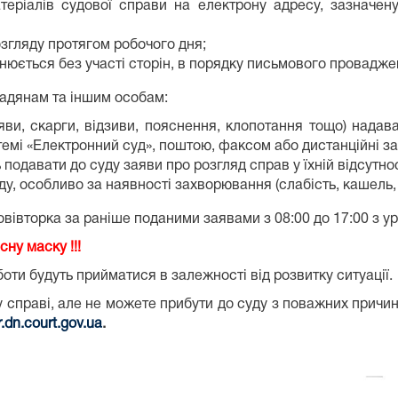
еріалів судової справи на електрону адресу, зазначену
озгляду протягом робочого дня;
нюється без участі сторін, в порядку письмового провадже
мадянам та іншим особам:
аяви, скарги, відзиви, пояснення, клопотання тощо) нада
темі «Електронний суд», поштою, факсом або дистанційні за
одавати до суду заяви про розгляд справ у їхній відсутно
у, особливо за наявності захворювання (слабість, кашель, 
івторка за раніше поданими заявами з 08:00 до 17:00 з ур
сну маску !!!
и будуть прийматися в залежності від розвитку ситуації.
 справі, але не можете прибути до суду з поважних причин
.dn.court.gov.ua
.