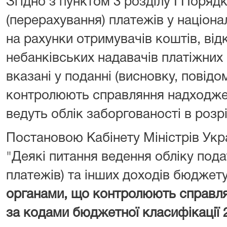
Згідно з пунктом 3 розділу I Поряд
(перерахування) платежів у націона
на рахунки отримувачів коштів, від
небанківських надавачів платіжних 
вказані у поданні (висновку, повідо
контролюють справляння надходжен
ведуть облік заборгованості в розрі
Постановою Кабінету Міністрів Укра
"Деякі питання ведення обліку подат
платежів) та інших доходів бюджет
органами, що контролюють справл
за кодами бюджетної класифікації 