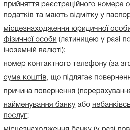
прийняття реєстраційного номера о
податків та мають відмітку у паспорт
місцезнаходження юридичної особ
фізичної особи
(латиницею у разі п
іноземній валюті);
номер контактного телефону (за зг
сума коштів
, що підлягає повернен
причина поверненн
я (перерахуванн
найменування банку
або
небанківс
послуг
;
місцезнаходження банку
(у разі по