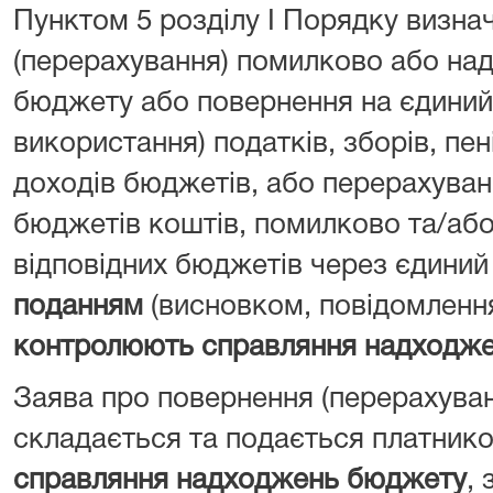
Пунктом 5 розділу I Порядку визна
(перерахування) помилково або над
бюджету або повернення на єдиний 
використання) податків, зборів, пен
доходів бюджетів, або перерахуван
бюджетів коштів, помилково та/або
відповідних бюджетів через єдиний
поданням
(висновком, повідомленн
контролюють справляння надходж
Заява про повернення (перерахува
складається та подається платник
справляння надходжень бюджету
, 