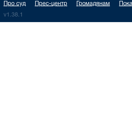
Про суд
Прес-центр
Громадянам
Пока
v1.38.1