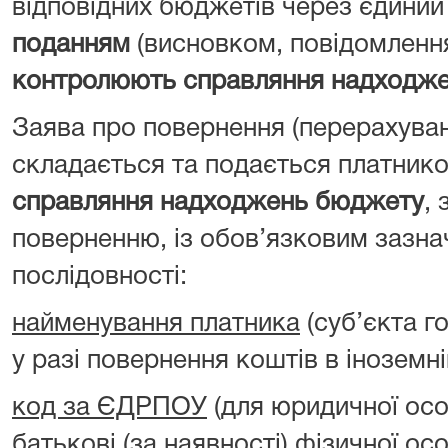
відповідних бюджетів через єдиний
поданням
(висновком, повідомленн
контролюють справляння надходж
Заява про повернення (перерахува
складається та подається платник
справляння надходжень бюджету
, 
поверненню, із обов’язковим зазна
послідовності:
найменування платника
(суб’єкта г
у разі повернення коштів в іноземні
код за ЄДРПОУ
(для юридичної ос
батькові (за наявності) фізичної ос