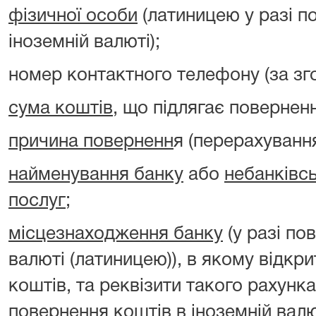
фізичної особи
(латиницею у разі п
іноземній валюті);
номер контактного телефону (за зг
сума коштів
, що підлягає повернен
причина поверненн
я (перерахуванн
найменування банку
або
небанківс
послуг
;
місцезнаходження банку
(у разі по
валюті (латиницею)), в якому відкр
коштів, та реквізити такого рахунка
повернення коштів в іноземній валю